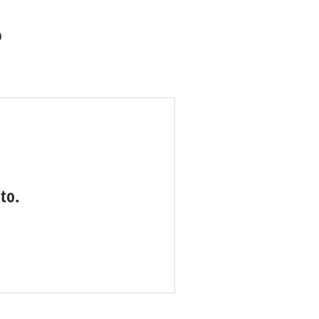
O
to.