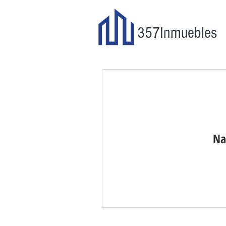
357
Inmuebles
Na